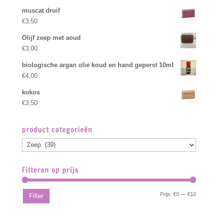
muscat druif
€
3,50
Olijf zeep met aoud
€
3,00
biologische argan olie koud en hand geperst 10ml
€
4,00
kokos
€
3,50
product categorieën
Filteren op prijs
Min.
Max.
Prijs:
€0
—
€10
Filter
prijs
prijs