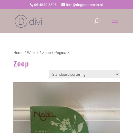
06 4540 8896
info@degeurenman.nl
Home
/
Winkel
/
Zeep
/ Pagina 3
Zeep