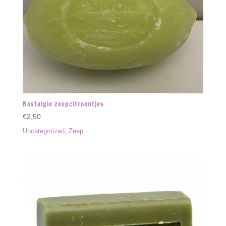
Nostalgie zeepcitroentjes
€
2,50
Uncategorized
,
Zeep