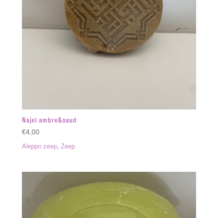
Najel ambre&oaud
€
4,00
Aleppo zeep
,
Zeep