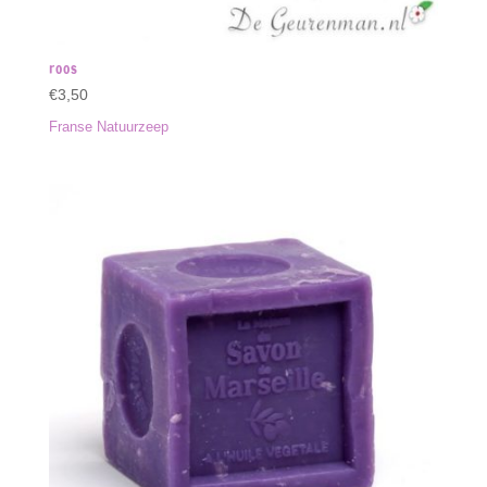
roos
€
3,50
Franse Natuurzeep