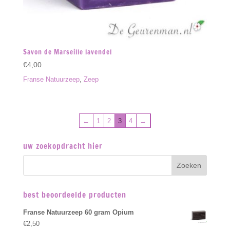
Savon de Marseille lavendel
€
4,00
Franse Natuurzeep
,
Zeep
←
1
2
3
4
→
uw zoekopdracht hier
best beoordeelde producten
Franse Natuurzeep 60 gram Opium
€
2,50