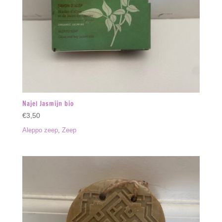
Najel Jasmijn bio
€
3,50
Aleppo zeep
,
Zeep