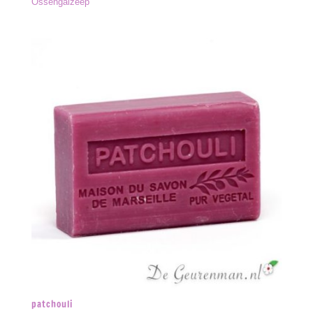
Ossengalzeep
patchouli