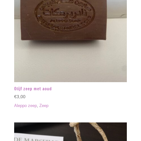
Olijf zeep met aoud
€
3,00
Aleppo zeep
,
Zeep