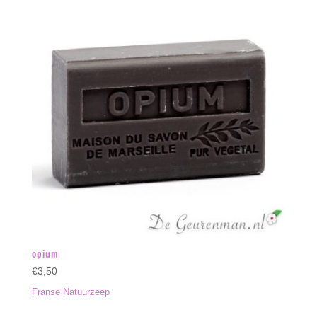
opium
€
3,50
Franse Natuurzeep