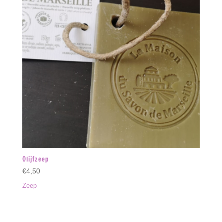
Olijfzeep
€
4,50
Zeep