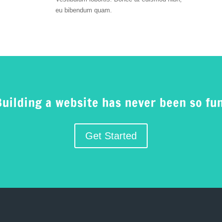
eu bibendum quam.
Building a website has never been so fun
Get Started