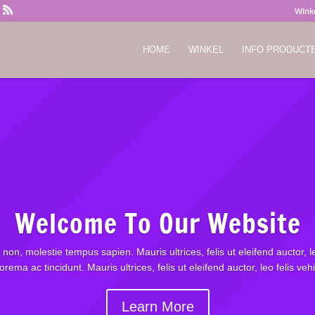
Wink
HOME
WINKEL
INFO PRODUCT
Welcome To Our Website
 non, molestie tempus sapien. Mauris ultrices, felis ut eleifend auctor,
lorema ac tincidunt. Mauris ultrices, felis ut eleifend auctor, leo felis 
Learn More