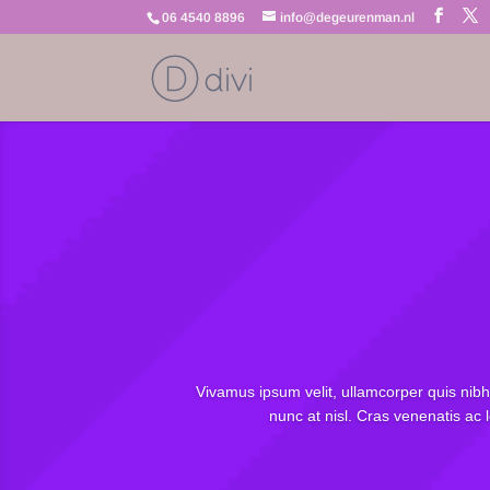
06 4540 8896
info@degeurenman.nl
Vivamus ipsum velit, ullamcorper quis nibh
nunc at nisl. Cras venenatis ac 