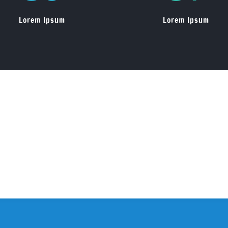
Lorem Ipsum
Lorem Ipsum
eer uw zoekopdracht te verfijnen of gebruik de bovenstaande navigatie om de