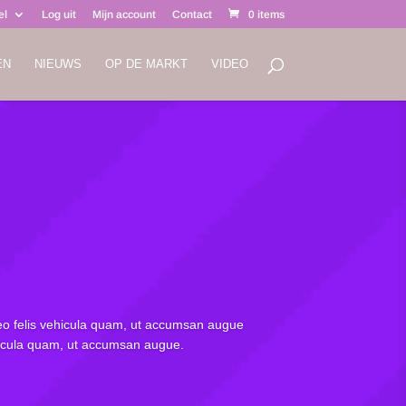
el
Log uit
Mijn account
Contact
0 items
EN
NIEUWS
OP DE MARKT
VIDEO
 leo felis vehicula quam, ut accumsan augue
vehicula quam, ut accumsan augue.