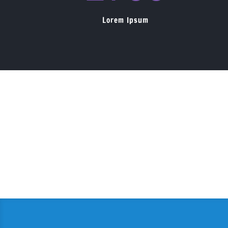
Lorem Ipsum
Geen Resultaten Gevonden
De pagina die u zocht kon niet gevonden worden. Prob