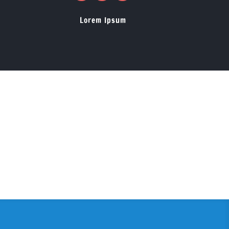
Lorem Ipsum
ze post te vinden.