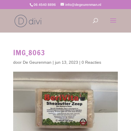
06 4540 8896
info@degeurenman.nl
IMG_8063
door
De Geurenman
|
jun 13, 2023
|
0 Reacties